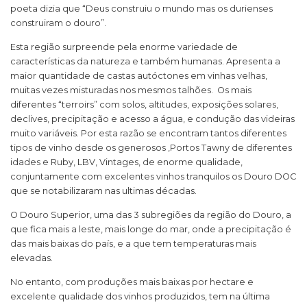
poeta dizia que “Deus construiu o mundo mas os durienses
construiram o douro”.
Esta região surpreende pela enorme variedade de
características da natureza e também humanas. Apresenta a
maior quantidade de castas autóctones em vinhas velhas,
muitas vezes misturadas nos mesmos talhões. Os mais
diferentes “terroirs” com solos, altitudes, exposições solares,
declives, precipitação e acesso a água, e condução das videiras
muito variáveis. Por esta razão se encontram tantos diferentes
tipos de vinho desde os generosos ,Portos Tawny de diferentes
idades e Ruby, LBV, Vintages, de enorme qualidade,
conjuntamente com excelentes vinhos tranquilos os Douro DOC
que se notabilizaram nas ultimas décadas.
O Douro Superior, uma das 3 subregiões da região do Douro, a
que fica mais a leste, mais longe do mar, onde a precipitação é
das mais baixas do país, e a que tem temperaturas mais
elevadas.
No entanto, com produções mais baixas por hectare e
excelente qualidade dos vinhos produzidos, tem na última