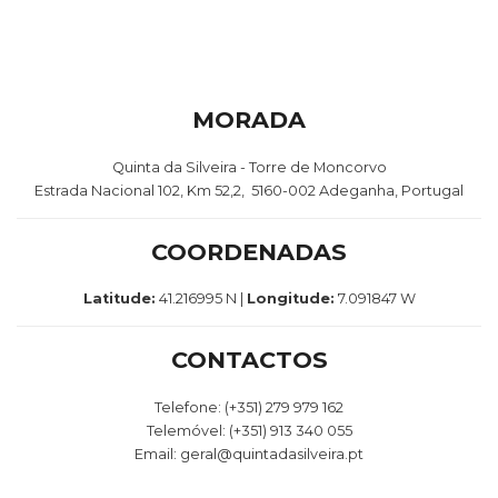
MORADA
Quinta da Silveira - Torre de Moncorvo
Estrada Nacional 102, Km 52,2,
5160-002 Adeganha, Portugal
COORDENADAS
Latitude:
41.216995 N |
Longitude:
7.091847 W
CONTACTOS
Telefone: (+351) 279 979 162
Telemóvel: (+351) 913 340 055
Email: geral@quintadasilveira.pt