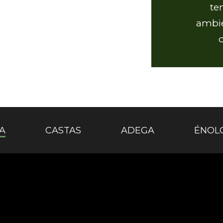
te
ambie
A
CASTAS
ADEGA
ÉNOL