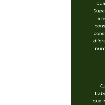
qua
Supe
e n
cons
cons
dife
num
Qu
trab
quali