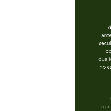
d
ant
sécu
do
quali
no e
que