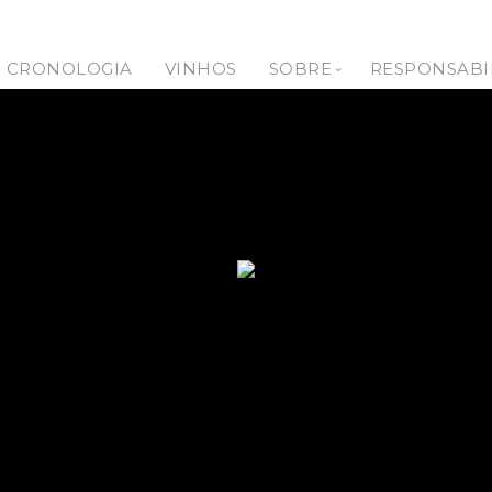
CRONOLOGIA
VINHOS
SOBRE
RESPONSABI
Quem Somos?
A Nossa História
O Douro
Equipa