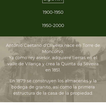
1900-1950
1950-2000
António Caetano d'Oliveira nace en Torre de
Moncorvo.
Ya como rey asesor, adquiere tierras en el
valle de Vilariça y crea la Quinta da Silveira
en 1851.
En 1879 se construyen los almacenes y la
bodega de granito, así como la primera
estructura de la casa de la propiedad.