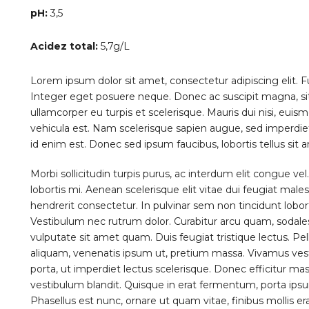
pH:
3,5
Acidez total:
5,7g/L
Lorem ipsum dolor sit amet, consectetur adipiscing elit. F
Integer eget posuere neque. Donec ac suscipit magna, sit
ullamcorper eu turpis et scelerisque. Mauris dui nisi, eui
vehicula est. Nam scelerisque sapien augue, sed imperdie
id enim est. Donec sed ipsum faucibus, lobortis tellus sit am
Morbi sollicitudin turpis purus, ac interdum elit congue vel.
lobortis mi. Aenean scelerisque elit vitae dui feugiat mal
hendrerit consectetur. In pulvinar sem non tincidunt loborti
Vestibulum nec rutrum dolor. Curabitur arcu quam, sodale
vulputate sit amet quam. Duis feugiat tristique lectus. P
aliquam, venenatis ipsum ut, pretium massa. Vivamus vest
porta, ut imperdiet lectus scelerisque. Donec efficitur 
vestibulum blandit. Quisque in erat fermentum, porta ip
Phasellus est nunc, ornare ut quam vitae, finibus mollis era