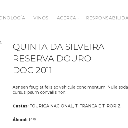
ONOLOGÍA
VINOS
ACERCA
RESPONSABILID
¿Quienes somos?
Nuestra Historia
El Duero
QUINTA DA SILVEIRA
Equipo
RESERVA DOURO
DOC 2011
Aenean feugiat felis ac vehicula condimentum. Nulla sodal
cursus ipsum convallis non.
Castas:
TOURIGA NACIONAL, T. FRANCA E T. RORIZ
Álcool:
14%