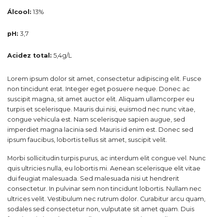
Álcool:
13%
pH:
3,7
Acidez total:
5,4g/L
Lorem ipsum dolor sit amet, consectetur adipiscing elit. Fusce
non tincidunt erat. Integer eget posuere neque. Donec ac
suscipit magna, sit amet auctor elit. Aliquam ullamcorper eu
turpis et scelerisque. Mauris dui nisi, euismod nec nunc vitae,
congue vehicula est. Nam scelerisque sapien augue, sed
imperdiet magna lacinia sed. Mauris id enim est. Donec sed
ipsum faucibus, lobortis tellus sit amet, suscipit velit.
Morbi sollicitudin turpis purus, ac interdum elit congue vel. Nunc
quis ultricies nulla, eu lobortis mi. Aenean scelerisque elit vitae
dui feugiat malesuada. Sed malesuada nisi ut hendrerit
consectetur. In pulvinar sem non tincidunt lobortis. Nullam nec
ultrices velit. Vestibulum nec rutrum dolor. Curabitur arcu quam,
sodales sed consectetur non, vulputate sit amet quam. Duis