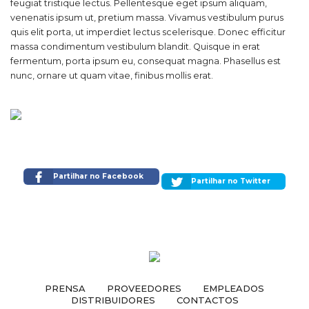
feugiat tristique lectus. Pellentesque eget ipsum aliquam,
venenatis ipsum ut, pretium massa. Vivamus vestibulum purus
quis elit porta, ut imperdiet lectus scelerisque. Donec efficitur
massa condimentum vestibulum blandit. Quisque in erat
fermentum, porta ipsum eu, consequat magna. Phasellus est
nunc, ornare ut quam vitae, finibus mollis erat.
Partilhar no Facebook
Partilhar no Twitter
PRENSA
PROVEEDORES
EMPLEADOS
DISTRIBUIDORES
CONTACTOS