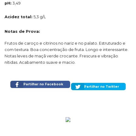
pH:
3,49
Acidez total:
5,3 g/L
Notas de Prova:
Frutos de caroço e citrinos no nariz e no palato. Estruturado e
com textura. Boa concentração de fruta. Longo e interessante.
Notas leves de maçã verde crocante. Frescura e vibração
nítidas. Acabamento suave e macio.
Partilhar no Facebook
Partilhar no Twitter